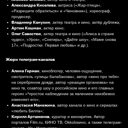
Александра Киселева
, актриса («Жар-птица»,
«Разрешите обратиться» и «Чиновник»), хореограф,
продюсер;
Владимир Канухин
, актер театра и кино, актёр дубляжа;
Артем Кошман
, актер кино;
Олег Савостюк
, актер театра и кино («Алиса в стране
чудес», «Урок», «Снегирь», «Дайте шоу», «Маме снова
17», «Подростки. Первая любовь» и др.).
Жюри телеграм-каналов
Алина Герман
, киноблогер, человек-ощущение,
смотритель «улицы балабанова», автор «кино про тебя»
на серебряном дожде, автор «реакции организма» на
кино тв, соавтор шоу о российском кино и его главных
героях «*простое наблюдение за явлением неизбежно
изменяет его»;
Анастасия Манежина
, автор канала о кино и сериалах
«любить Билла»;
Кирилл Артамонов
, куратор и кинокритик. Автор
порталов Film.ru, КИНО ТВ, Okkoloкино, а также телеграм-