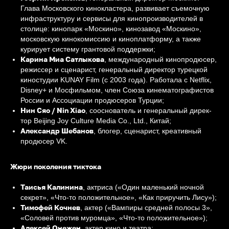
Глава Московского кинокластера, развивает съемочную
инфраструктуру и сервисы для кинопроизводителей в
столице: кинопарк «Москино», кинозавод «Москино»,
московскую кинокомиссию и киноплатформу, а также
курирует систему грантовой поддержки;
Карина Миа Сатлыкова
, международный кинопродюсер,
режиссер и сценарист, генеральный директор турецкой
киностудии KUNAY Film (с 2003 года). Работала с Netflix,
Disney+ и Мосфильмом, член Союза кинематографистов
России и Ассоциации продюсеров Турции;
Нин Сяо / Nin Xiao
, со­ос­но­ватель и ге­нераль­ный ди­рек­
тор Beijing Joy Culture Media Co., Ltd., Ки­тай;
Александр Шебанов
, блогер, сценарист, креативный
продюсер VK.
Жюри поколения тиктока
Таисья Калинина
, актриса («Один маленький ночной
секрет», «Что-то положительное», «Как приручить Лису»);
Тимофей Кочнев
, актер («Вампиры средней полосы 3»,
«Соловей против муромца», «Что-то положительное»);
Алексей Онежен
, актер кино и театра;