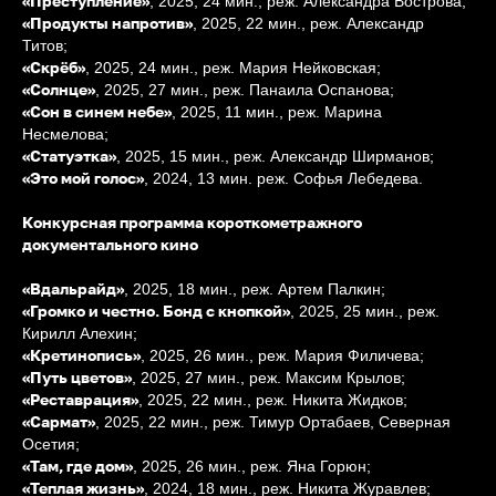
«Преступление»
, 2025, 24 мин., реж. Александра Вострова;
«Продукты напротив»
, 2025, 22 мин., реж. Александр
Титов;
«Скрёб»
, 2025, 24 мин., реж. Мария Нейковская;
«Солнце»
, 2025, 27 мин., реж. Панаила Оспанова;
«Сон в синем небе»
, 2025, 11 мин., реж. Марина
Несмелова;
«Статуэтка»
, 2025, 15 мин., реж. Александр Ширманов;
«Это мой голос»
, 2024, 13 мин. реж. Софья Лебедева.
Конкурсная программа короткометражного
документального кино
«Вдальрайд»
, 2025, 18 мин., реж. Артем Палкин;
«Громко и честно. Бонд с кнопкой»
, 2025, 25 мин., реж.
Кирилл Алехин;
«Кретинопись»
, 2025, 26 мин., реж. Мария Филичева;
«Путь цветов»
, 2025, 27 мин., реж. Максим Крылов;
«Реставрация»
, 2025, 22 мин., реж. Никита Жидков;
«Сармат»
, 2025, 22 мин., реж. Тимур Ортабаев, Северная
Осетия;
«Там, где дом»
, 2025, 26 мин., реж. Яна Горюн;
«Теплая жизнь»
, 2024, 18 мин., реж. Никита Журавлев;