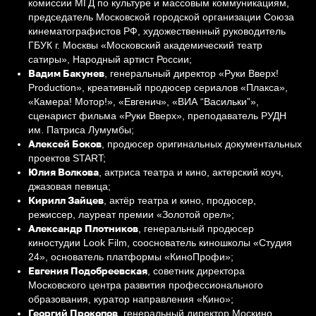
комиссии МГД по культуре и массовым коммуникациям,
председатель Московской городской организации Союза
кинематографистов РФ, художественный руководитель
ГБУК г. Москвы «Московский академический театр
сатиры», Народный артист России;
Вадим Бакунев
, генеральный директор «Руки Вверх!
Production», креативный продюсер сериалов «Плакса»,
«Камера! Мотор!», «Евгенич», «ВИА “Васильки”»,
сценарист фильма «Руки Вверх», преподаватель РУДН
им. Патриса Лумумбы;
Алексей Боков
, продюсер оригинальных документальных
проектов START;
Юлия Волкова
, актриса театра и кино, актерский коуч,
джазовая певица;
Кирилл Зайцев
, актёр театра и кино, продюсер,
режиссер, лауреат премии «Золотой орел»;
Александр Плотников
, генеральный продюсер
киностудии Look Film, сооснователь киношколы «Студия
24», основатель платформы «КиноПрофи»;
Евгения Подобреевская
, советник директора
Московского центра развития профессионального
образования, куратор направления «Кино»;
Георгий Прокопов
, генеральный директор Москино.