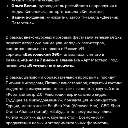
канала «Усы Никандера»;
Ольга Белик
, руководитель российского направления в
медиа Кинопоиска, автор тг-канала «Кинокотик»;
Вадим Богданов
, кинокритик, автор тг-канала «Дневник
Патерсона».
В рамках внеконкурсных программ фестиваля телеканал 2х2
покажет авторскую анимацию молодых режиссеров,
состоится премьера первого в России VR-
«Достоевский 360»
сериала
, альманаха, снятого в
«Кино за 7 дней»
Казани,
и альманаха «Арт Мастерс» под
«В титрах не значится»
названием
.
В рамках деловой и образовательной программы пройдут
Питчинг микродрам, Питчинг киностарапов, открытый кастинг
студентов и выпускников московских киношкол, круглый стол
«Короткий метр 2.0: Революция вертикального видео.
Будущее за микродрамами?», презентация киноиндустрии
Турции, мастер-класс ВенВен Хан (Wenwen Han), CEO Short
Drama Alliance (Китай): «Забудьте то, чему вы научились:
Логика коротких драм», круглый стол «Возможности
продвижения новых и экспериментальных форматов»,