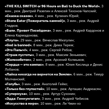
«THE KILL SWITCH or 96 Hours on Bali to Duck the World»
, 3
мин., реж. Дмитрий Разепин и Алексей Тихонов-Чапский;
«Сказка сказок»
, 4 мин., реж. Кулинич Юрий;
«Stone Eater (Пожиратель камней)»
, 3 мин., реж. Андрей
Гладков;
«Бали. Привет Посейдона»
, 3 мин., реж. Андрей Кардонов и
Елена Кармадонова;
«Плуто»
, 29 мин., реж. Вячеслав Мизгулин;
«God is banned»
, 8 мин., реж. Дима Терем;
«Это Палыч!»
, 4 мин., реж. Cергей Рябов;
«Страж пустоты»
, 3 мин., реж. Максим Зенькевич;
«Железобетон»
, 2 мин., реж. Арсений Колмыков;
«Сердце — это компас»
, 8 мин., реж. Юлия Кислица и Денис
Лобанов;
«Лайка никогда не вернется на Землю»
, 6 мин., реж. Тимур
Молчанский;
«Голубь»
, 3 мин., реж. Анатолий Гейко;
«Только без глупостей»
, 10 мин., реж. Арташес Андреасян;
«Супермуха»
, 10 мин., реж. Артур Сухонин;
«Эдда: Гиннунгагап»
, 3 мин., реж. Андрей Чибисов.
«Искусство в мире»
, 10 мин., реж. Ли Чжин-хо