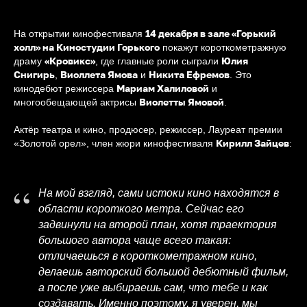
14 декабря в зале «Горький
На открытии кинофестиваля
холл» на Киностудии Горького
покажут короткометражную
«Кровикс»
Юлия
драму
, где главные роли сыграли
Снигирь
Виоллета Ямова
Никита Ефремов
,
и
. Это
Мариам Халиловой
кинодебют режиссера
и
Виолетты Ямовой
многообещающей актрисы
.
Актёр театра и кино, продюсер, режиссер, Лауреат премии
Кирилл Зайцев
«Золотой орел», член жюри кинофестиваля
:
“
На мой взгляд, сами истоки кино находятся в
области короткого метра. Сейчас его
задвинули на второй план, хотя траектория
большого автора чаще всего такая:
отличаешься в короткометражном кино,
делаешь авторский большой дебютный фильм,
а после уже выбираешь сам, что тебе и как
создавать. Именно поэтому, я уверен, мы