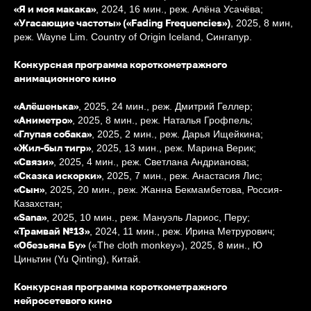
«Я и моя макака»
, 2024, 16 мин., реж. Алёна Усачёва;
«Угасающие частоты» («Fading Frequencies»)
, 2025, 8 мин,
реж. Wayne Lim. Country of Origin Iceland, Сингапур.
Конкурсная программа короткометражного
анимационного кино
«Алёшенька»
, 2025, 24 мин., реж. Дмитрий Геллер;
«Аниметро»
, 2025, 8 мин., реж. Наталья Грофпель;
«Глупая собака»
, 2025, 2 мин., реж. Дарья Ищейкина;
«Жил-был тигр»
, 2025, 13 мин., реж. Марина Верик;
«Связи»
, 2025, 4 мин., реж. Светлана Андрианова;
«Сказка искорки»
, 2025, 7 мин., реж. Анастасия Лис;
«Сын»
, 2025, 20 мин., реж. Жанна Бекмамбетова, Россия-
Казахстан;
«Sana»
, 2025, 10 мин., реж. Мануэль Лариос, Перу;
«Трамвай №13»
, 2024, 11 мин., реж. Ирина Метрурович;
«Обезьяна Бу»
(«The cloth monkey»), 2025, 8 мин., Ю
Циньтин (Yu Qinting), Китай.
Конкурсная программа короткометражного
нейросетевого кино