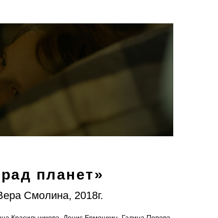
рад планет»
Вера Смолина, 2018г.
нна Красильникова, Денис Ермошкин, Галина Попова,