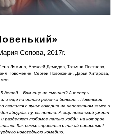
Новенький
»
Мария Сопова, 2017г.
Лена Лямина, Алексей Демидов, Татьяна Плетнева,
аил Новоженин, Сергей Новоженин, Дарья Хитарова,
имов
 5 детей... Вам еще не смешно? А теперь
ало ещё на одного ребёнка больше... Новенький
то свалился с луны: говорит на непонятном языке и
дия абсурда, ну, вы поняли. А еще новенький умеет
 и разделяет любимое папино хобби, на которое
остыню. Как семья справится с такой напастью?
сурдную новогоднюю комедию.