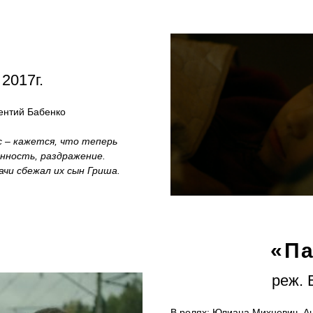
2017г.
ентий Бабенко
 – кажется, что теперь
нность, раздражение.
ачи сбежал их сын Гриша.
«Па
реж. 
В ролях: Юлиана Михневич, А