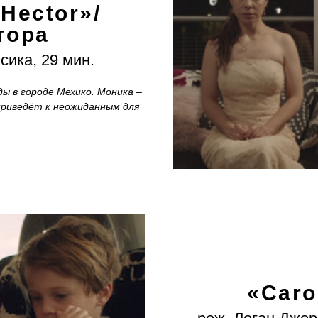
Hector»/
тора
сика, 29 мин.
ы в городе Мехико. Моника –
приведёт к неожиданным для
«Caro