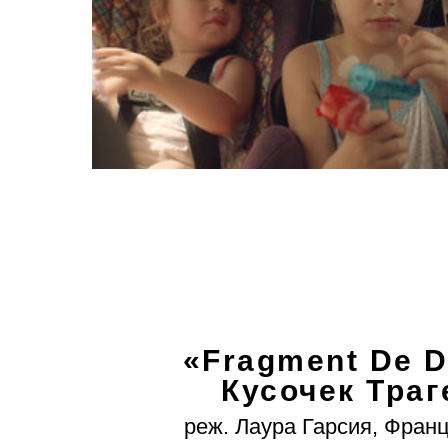
«
Fragment
De
D
Кусочек Траг
реж. Лаура Гарсия, Франц