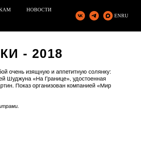
КАМ
НОВОСТИ
EN
RU
И - 2018
ой очень изящную и аппетитную солянку:
Вей Шуджуна «На Границе», удостоенная
артин. Показ организован компанией «Мир
титрами.