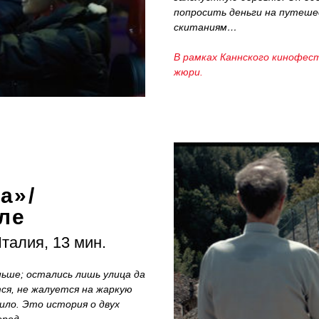
попросить деньги на путеше
скитаниям…
В рамках Каннского кинофес
жюри.
ra
»
/
ле
талия, 13 мин.
ьше; остались лишь улица да
тся, не жалуется на жаркую
ило. Это история о двух