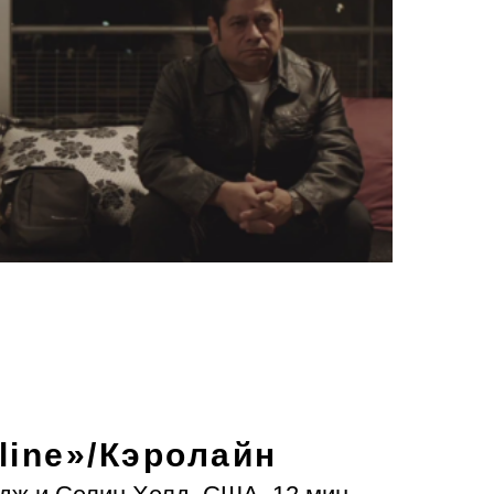
line»
/Кэролайн