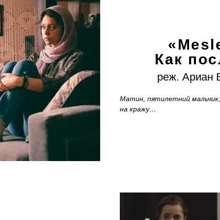
«Mesl
Как по
реж. Ариан 
Матин, пятилетний мальчик,
на кражу…