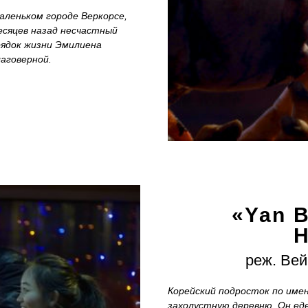
леньком городе Веркорсе,
есяцев назад несчастный
рядок жизни Эмилиена
аговерной.
«Y
an
B
Н
реж. Вей
Корейский подросток по име
захолустную деревню. Он ед