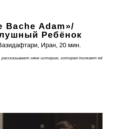
e Bache Adam»/
слушный Ребёнок
Вазидафтари, Иран, 20 мин.
 рассказывает няне историю, которая толкает её