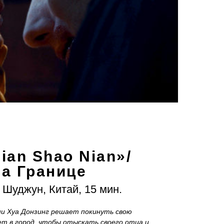
ian Shao Nian»/
а Границе
 Шуджун, Китай, 15 мин.
ни Хуа Донзинг решает покинуть свою
ет в город, чтобы отыскать своего отца и