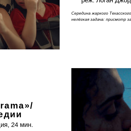
реж. Логан Джор
Середина жаркого Техасског
нелёгкая задача: присмотр 
rama
»
/
едии
ия, 24 мин.