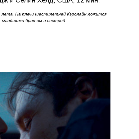
дж и Селин Хелд, США, 12 мин.
о лета. На плечи шестилетней Кэролайн ложится
за младшими братом и сестрой.