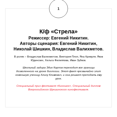
К/ф «Стрела»
Режиссер: Евгений Никитин.
Авторы сценария: Евгений Никитин,
Николай Шишкин, Владислав Валихметов.
В ролях – Владислав Валихметом, Виктория Плоп, Яна Кривуля, Яков
Юдинских, Хельга Филиппова, Иван Зубков.
Школьный задира Эдик Карпов переходит все границы
дозволенного на уроке биологии. Этот факт чрезвычайно злит
новенькую ученицу Алису Климович, и она решает преподать ему
урок.
Специальный приз фестиваля «Киношок», Специальный диплом
Всероссийского Шукшинского кинофестиваля.