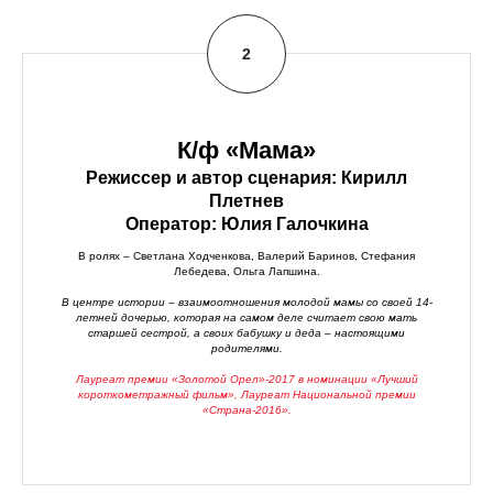
К/ф «Мама»
Режиссер и автор сценария: Кирилл
Плетнев
Оператор: Юлия Галочкина
В ролях – Светлана Ходченкова, Валерий Баринов, Стефания
Лебедева, Ольга Лапшина.
В центре истории – взаимоотношения молодой мамы со своей 14-
летней дочерью, которая на самом деле считает свою мать
старшей сестрой, а своих бабушку и деда – настоящими
родителями.
Лауреат премии «Золотой Орел»-2017 в номинации «Лучший
короткометражный фильм», Лауреат Национальной премии
«Страна-2016».