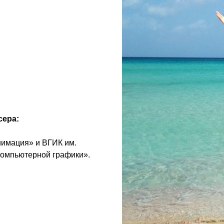
сера:
нимация» и ВГИК им.
компьютерной графики».